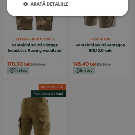
ARATĂ DETALIILE
VINTAGE INDUSTRIES
PENTAGON
Pantaloni scurți Vintage
Pantaloni scurți Pentagon
Industries Rowing woodland
BDU 2.0 kaki
170,30 lei
146,40 lei
212,90 lei
172,20 lei
În stoc
În stoc
Promoție -11%
Reducerea de vară