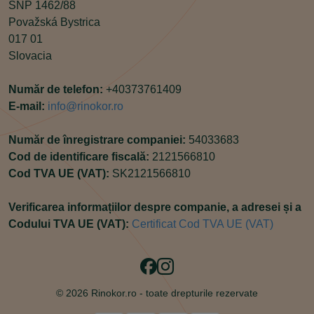
SNP 1462/88
Považská Bystrica
017 01
Slovacia
Număr de telefon:
+40373761409
E-mail:
info@rinokor.ro
Număr de înregistrare companiei:
54033683
Cod de identificare fiscală:
2121566810
Cod TVA UE (VAT):
SK2121566810
Verificarea informațiilor despre companie, a adresei și a
Codului TVA UE (VAT):
Certificat Cod TVA UE (VAT)
Facebook
Instagram
© 2026 Rinokor.ro -
toate drepturile rezervate