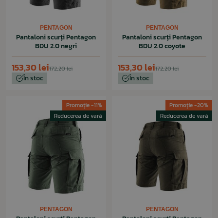
PENTAGON
PENTAGON
Pantaloni scurți Pentagon
Pantaloni scurți Pentagon
BDU 2.0 negri
BDU 2.0 coyote
153,30 lei
153,30 lei
172,20 lei
172,20 lei
În stoc
În stoc
Promoție -11%
Promoție -20%
Reducerea de vară
Reducerea de vară
PENTAGON
PENTAGON