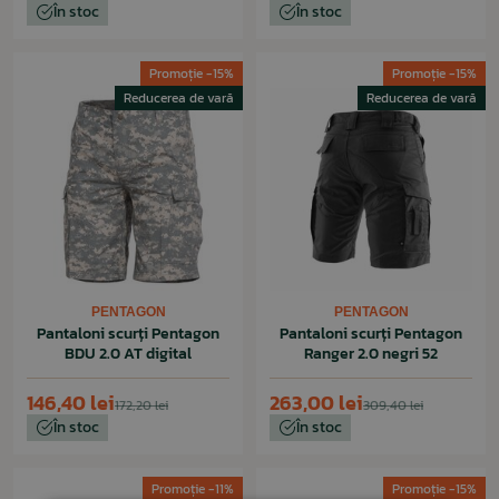
În stoc
În stoc
Promoție -15%
Promoție -15%
Reducerea de vară
Reducerea de vară
PENTAGON
PENTAGON
Pantaloni scurți Pentagon
Pantaloni scurți Pentagon
BDU 2.0 AT digital
Ranger 2.0 negri 52
146,40 lei
263,00 lei
172,20 lei
309,40 lei
În stoc
În stoc
Promoție -11%
Promoție -15%