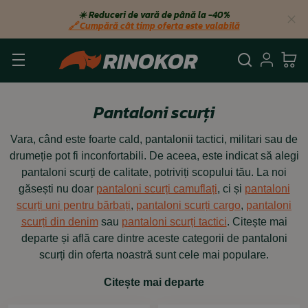
☀️ Reduceri de vară de până la −40%
🔗 Cumpără cât timp oferta este valabilă
Căutare
Autent
Co
Pantaloni scurți
Vara, când este foarte cald, pantalonii tactici, militari sau de
drumeție pot fi inconfortabili. De aceea, este indicat să alegi
pantaloni scurți de calitate, potriviți scopului tău. La noi
găsești nu doar
pantaloni scurți camuflați
, ci și
pantaloni
scurți uni pentru bărbați
,
pantaloni scurți cargo
,
pantaloni
scurți din denim
sau
pantaloni scurți tactici
. Citește mai
departe și află care dintre aceste categorii de pantaloni
scurți din oferta noastră sunt cele mai populare.
Citește mai departe