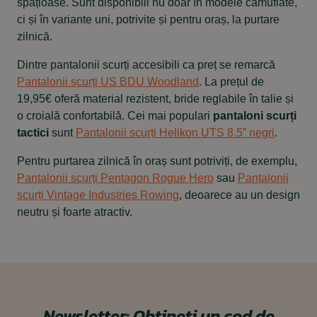
spațioase. Sunt disponibili nu doar în modele camuflate,
ci și în variante uni, potrivite și pentru oraș, la purtare
zilnică.
Dintre pantalonii scurți accesibili ca preț se remarcă
Pantalonii scurți US BDU Woodland
. La prețul de
19,95€ oferă material rezistent, bride reglabile în talie și
o croială confortabilă. Cei mai populari
pantaloni scurți
tactici
sunt
Pantalonii scurți Helikon UTS 8.5” negri
.
Pentru purtarea zilnică în oraș sunt potriviți, de exemplu,
Pantalonii scurți Pentagon Rogue Hero
sau
Pantalonii
scurți Vintage Industries Rowing
, deoarece au un design
neutru și foarte atractiv.
Newsletter:
Obțineți un cod de