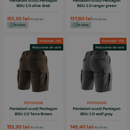
Pantaloni scurți Pentagon
Pantaloni scurți Pentagon
BDU 2.0 olive drab
BDU 2.0 ranger green
153,30 lei
137,80 lei
172,20 lei
172,20 lei
În stoc
În stoc
Promoție -11%
Promoție -15%
Reducerea de vară
Reducerea de vară
PENTAGON
PENTAGON
Pantaloni scurți Pentagon
Pantaloni scurți Pentagon
BDU 2.0 Terra Brown
BDU 2.0 wolf grey
153,30 lei
146,40 lei
172,20 lei
172,20 lei