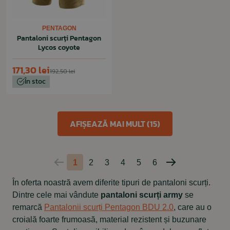
PENTAGON
Pantaloni scurți Pentagon
Lycos coyote
171,30 lei
192,50 lei
În stoc
AFIȘEAZĂ MAI MULT (15)
1
2
3
4
5
6
Pagina
Pagina
anterioară
următoare
În oferta noastră avem diferite tipuri de pantaloni scurți.
Dintre cele mai vândute
pantaloni scurți army
se
remarcă
Pantalonii scurți Pentagon BDU 2.0
, care au o
croială foarte frumoasă, material rezistent și buzunare