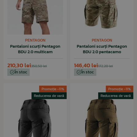
PENTAGON
PENTAGON
Pantaloni scurți Pentagon
Pantaloni scurți Pentagon
BDU 2.0 multicam
BDU 2.0 pentacamo
210,30 lei
146,40 lei
350,50 lei
172,20 lei
În stoc
În stoc
Promoție -11%
Promoție -11%
Reducerea de vară
Reducerea de vară