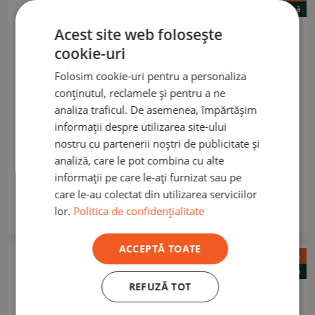
Reducerea de vară
Reducerea de vară
Acest site web folosește
cookie-uri
Folosim cookie-uri pentru a personaliza
conținutul, reclamele și pentru a ne
analiza traficul. De asemenea, împărtășim
informații despre utilizarea site-ului
nostru cu partenerii noștri de publicitate și
PENTAGON
PENTAGON
Pantaloni scurți Pentagon
Pantaloni scurți Pentagon
analiză, care le pot combina cu alte
Lycos ranger green
BDU 2.0 cinder grey
informații pe care le-ați furnizat sau pe
care le-au colectat din utilizarea serviciilor
171,30 lei
146,40 lei
192,50 lei
172,20 lei
lor.
Politica de confidențialitate
În stoc
În stoc
ACCEPTĂ TOATE
Promoție -20%
Promoție -15%
Reducerea de vară
Reducerea de vară
REFUZĂ TOT