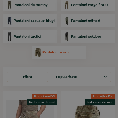
Pantaloni de trening
Pantaloni cargo / BDU
Pantaloni casual și blugi
Pantaloni militari
Pantaloni tactici
Pantaloni outdoor
Pantaloni scurți
Filtru
Filtru
Popularitate
Promoție -40%
Promoție -15%
Reducerea de vară
Reducerea de vară