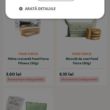
ARATĂ DETALIILE
FOOD FORCE
FOOD FORCE
Pâine crocantă Food Force
Biscuiți de ceai Food
Fitness (50g)
Force (80g)
3,60 lei
6,10 lei
Momentan indisponibil
Momentan indisponibil