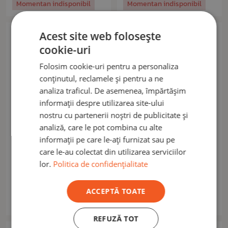
Momentan indisponibil
Momentan indisponibil
Acest site web folosește
cookie-uri
Folosim cookie-uri pentru a personaliza
conținutul, reclamele și pentru a ne
analiza traficul. De asemenea, împărtășim
informații despre utilizarea site-ului
nostru cu partenerii noștri de publicitate și
analiză, care le pot combina cu alte
informații pe care le-ați furnizat sau pe
FOOD FORCE
FOOD FORCE
MRE Mâncare gata
Mâncare MRE gata cu
care le-au colectat din utilizarea serviciilor
preparată Food Force Pot
încălzire Tocană mexicană
lor.
Politica de confidențialitate
Mexican (300g)
22,90 lei
30,00 lei
ACCEPTĂ TOATE
Momentan indisponibil
Momentan indisponibil
REFUZĂ TOT