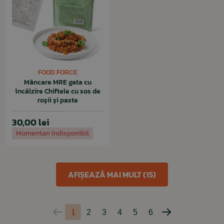
FOOD FORCE
Mâncare MRE gata cu
încălzire Chiftele cu sos de
roșii și paste
30,00 lei
Momentan indisponibil
AFIȘEAZĂ MAI MULT (15)
1
2
3
4
5
6
Pagina
Pagina