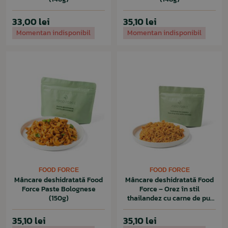
33,00 lei
35,10 lei
Momentan indisponibil
Momentan indisponibil
FOOD FORCE
FOOD FORCE
Mâncare deshidratată Food
Mâncare deshidratată Food
Force Paste Bolognese
Force – Orez în stil
(150g)
thailandez cu carne de pui
(147g)
35,10 lei
35,10 lei