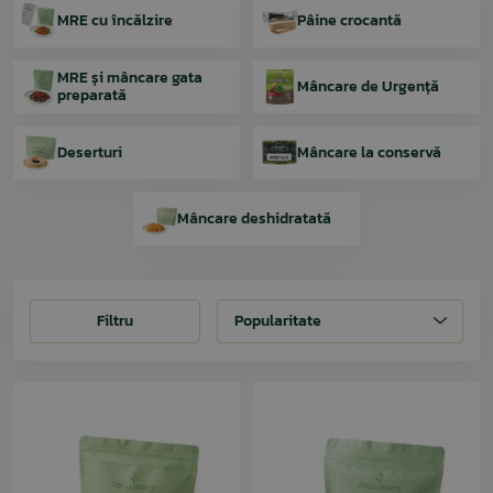
MRE cu încălzire
Pâine crocantă
MRE și mâncare gata
Mâncare de Urgență
preparată
Deserturi
Mâncare la conservă
Mâncare deshidratată
Filtru
Filtru
Popularitate