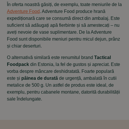
anterioară
următoare
În oferta noastră găsiți, de exemplu, toate meniurile de la
Adventure Food
. Adventure Food produce hrană
expediționară care se consumă direct din ambalaj. Este
suficient să adăugați apă fierbinte și să amestecați – nu
aveți nevoie de vase suplimentare. De la Adventure
Food sunt disponibile meniuri pentru micul dejun, prânz
și chiar deserturi.
O alternativă similară este renumitul brand
Tactical
Foodpack
din Estonia, la fel de gustos și apreciat. Este
vorba despre mâncare deshidratată. Foarte populară
este și
pâinea de durată
de urgență, ambalată în cutii
metalice de 500 g. Un astfel de produs este ideal, de
exemplu, pentru cabanele montane, datorită durabilității
sale îndelungate.