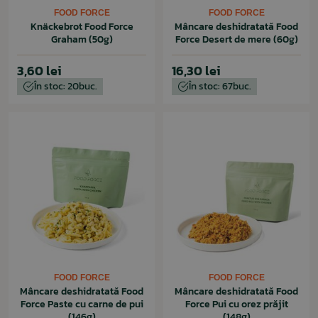
FOOD FORCE
FOOD FORCE
Knäckebrot Food Force
Mâncare deshidratată Food
Graham (50g)
Force Desert de mere (60g)
3,60 lei
16,30 lei
În stoc: 20buc.
În stoc: 67buc.
FOOD FORCE
FOOD FORCE
Mâncare deshidratată Food
Mâncare deshidratată Food
Force Paste cu carne de pui
Force Pui cu orez prăjit
(146g)
(148g)