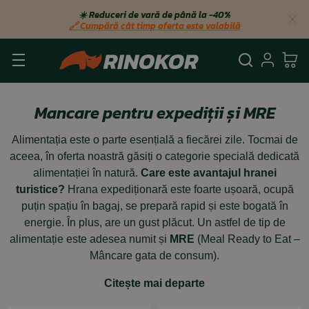
☀️ Reduceri de vară de până la −40%
🔗 Cumpără cât timp oferta este valabilă
Căutare
Autent
Co
Mancare pentru expediții și MRE
Alimentația este o parte esențială a fiecărei zile. Tocmai de
aceea, în oferta noastră găsiți o categorie specială dedicată
alimentației în natură.
Care este avantajul hranei
turistice?
Hrana expediționară este foarte ușoară, ocupă
puțin spațiu în bagaj, se prepară rapid și este bogată în
energie. În plus, are un gust plăcut. Un astfel de tip de
alimentație este adesea numit și
MRE
(Meal Ready to Eat –
Mâncare gata de consum).
Citește mai departe