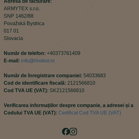
Adresa de facturare:
ARMYTEX s.r.o.
SNP 1462/88
Považská Bystrica
017 01
Slovacia
Număr de telefon:
+40373761409
E-mail:
info@rinokor.ro
Număr de înregistrare companiei:
54033683
Cod de identificare fiscală:
2121566810
Cod TVA UE (VAT):
SK2121566810
Verificarea informațiilor despre companie, a adresei și a
Codului TVA UE (VAT):
Certificat Cod TVA UE (VAT)
Facebook
Instagram