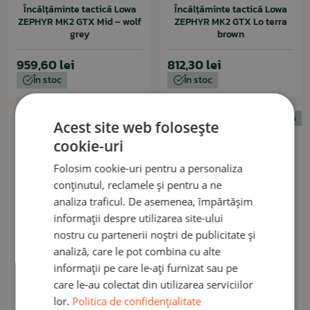
Încălțăminte tactică Lowa
Încălțăminte tactică Lowa
ZEPHYR MK2 GTX Mid – wolf
ZEPHYR MK2 GTX Lo terra
grey
brown
959,60 lei
812,30 lei
În stoc
În stoc
Livrare gratuită
Livrare gratuită
Acest site web folosește
cookie-uri
Folosim cookie-uri pentru a personaliza
conținutul, reclamele și pentru a ne
analiza traficul. De asemenea, împărtășim
informații despre utilizarea site-ului
nostru cu partenerii noștri de publicitate și
analiză, care le pot combina cu alte
informații pe care le-ați furnizat sau pe
LOWA
LOWA
Încălțăminte tactică Lowa
Încălțăminte tactică Lowa
care le-au colectat din utilizarea serviciilor
ZEPHYR MK2 GTX Mid
ZEPHYR MK2 GTX Mid dark
lor.
Politica de confidențialitate
neagră
brown