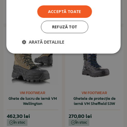
959,60 lei
959,60 lei
ACCEPTĂ TOATE
În stoc
În stoc
REFUZĂ TOT
ARATĂ DETALIILE
VM FOOTWEAR
VM FOOTWEAR
Ghete de lucru de iarnă VM
Ghetele de protecție de
Wellington
iarnă VM Sheffield S3W
462,30 lei
270,80 lei
În stoc
În stoc