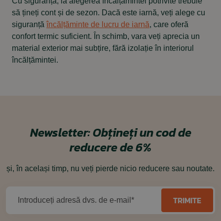
Cu siguranță, la alegerea încălțămintei potrivite trebuie
să țineți cont și de sezon. Dacă este iarnă, veți alege cu
siguranță
încălțăminte de lucru de iarnă
, care oferă
confort termic suficient. În schimb, vara veți aprecia un
material exterior mai subțire, fără izolație în interiorul
încălțămintei.
Newsletter:
Obțineți un cod de
reducere de 6%
și, în același timp, nu veți pierde nicio reducere sau noutate.
TRIMITE
Introduceți adresă dvs. de e-mail*