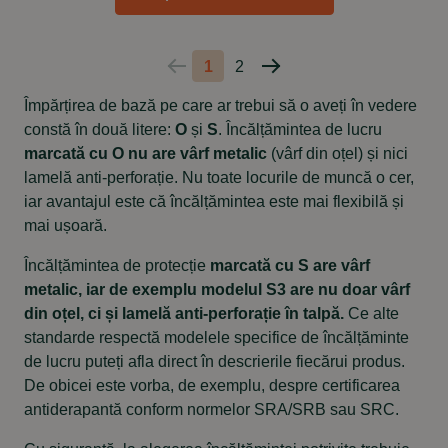
1
2
Pagina
Pagina
anterioară
următoare
Împărțirea de bază pe care ar trebui să o aveți în vedere
constă în două litere:
O
și
S
. Încălțămintea de lucru
marcată cu O nu are vârf metalic
(vârf din oțel) și nici
lamelă anti-perforație. Nu toate locurile de muncă o cer,
iar avantajul este că încălțămintea este mai flexibilă și
mai ușoară.
Încălțămintea de protecție
marcată cu S are vârf
metalic, iar de exemplu modelul S3 are nu doar vârf
din oțel, ci și lamelă anti-perforație în talpă.
Ce alte
standarde respectă modelele specifice de încălțăminte
de lucru puteți afla direct în descrierile fiecărui produs.
De obicei este vorba, de exemplu, despre certificarea
antiderapantă conform normelor SRA/SRB sau SRC.