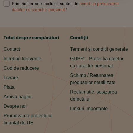
Prin trimiterea e-mailului, sunteți de
acord cu prelucrarea
datelor cu caracter personal.
*
Totul despre cumpărături
Condiții
Contact
Termeni și condiții generale
Întrebări frecvente
GDPR – Protecția datelor
cu caracter personal
Cod de reducere
Schimb / Returnarea
Livrare
produselor neutilizate
Plata
Reclamație, sesizarea
Arhivă pagini
defectului
Despre noi
Linkuri importante
Promovarea proiectului
finanțat de UE