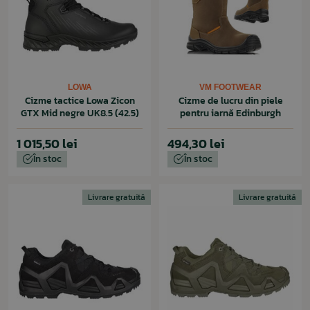
LOWA
VM FOOTWEAR
Cizme tactice Lowa Zicon
Cizme de lucru din piele
GTX Mid negre UK8.5 (42.5)
pentru iarnă Edinburgh
1 015,50 lei
494,30 lei
În stoc
În stoc
Livrare gratuită
Livrare gratuită