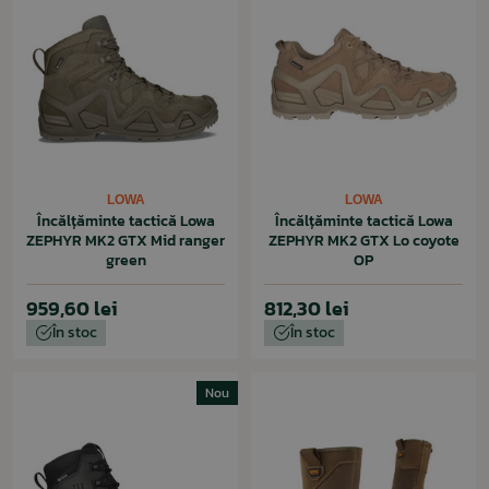
LOWA
LOWA
Încălțăminte tactică Lowa
Încălțăminte tactică Lowa
ZEPHYR MK2 GTX Mid ranger
ZEPHYR MK2 GTX Lo coyote
green
OP
959,60 lei
812,30 lei
În stoc
În stoc
Nou