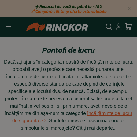
☀️ Reduceri de vară de până la −40%
🔗 Cumpără cât timp oferta este valabilă
Căutare
Autent
Co
Pantofi de lucru
Dacă ați ajuns în categoria noastră de încălțăminte de lucru,
probabil aveți o profesie care necesită purtarea unei
încălțăminte de lucru certificată
. Încălțămintea de protecție
respectă diverse standarde care depind de cerințele
specifice ale locului dvs. de muncă. Există, de exemplu,
profesii în care este necesar ca piciorul să fie protejat la cel
mai înalt nivel posibil și, prin urmare, aveți nevoie de o
încălțăminte din așa-numita categorie
încălțăminte de lucru
de siguranță S3
. Sunteți curios ce înseamnă concret
simbolurile și marcajele? Citiți mai departe...