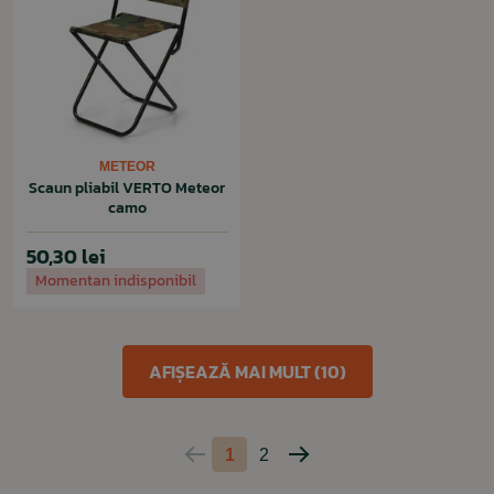
METEOR
Scaun pliabil VERTO Meteor
camo
50,30 lei
Momentan indisponibil
AFIȘEAZĂ MAI MULT (10)
1
2
Pagina
Pagina
anterioară
următoare