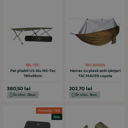
MIL-TEC
TAC MAVEN
Pat pliabil US Alu Mil-Tec
Hamac cu plasă anti-țânțari
190x65cm
TAC MAVEN coyote
380,50 lei
202,70 lei
În stoc: 2buc.
În stoc: 1buc.
Promoție -15%
Nou