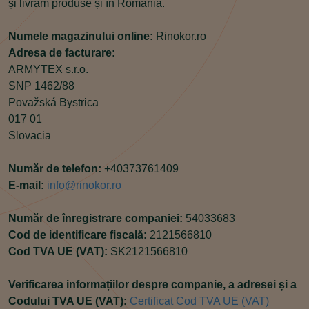
și livrăm produse și în România.
Numele magazinului online:
Rinokor.ro
Adresa de facturare:
ARMYTEX s.r.o.
SNP 1462/88
Považská Bystrica
017 01
Slovacia
Număr de telefon:
+40373761409
E-mail:
info@rinokor.ro
Număr de înregistrare companiei:
54033683
Cod de identificare fiscală:
2121566810
Cod TVA UE (VAT):
SK2121566810
Verificarea informațiilor despre companie, a adresei și a
Codului TVA UE (VAT):
Certificat Cod TVA UE (VAT)