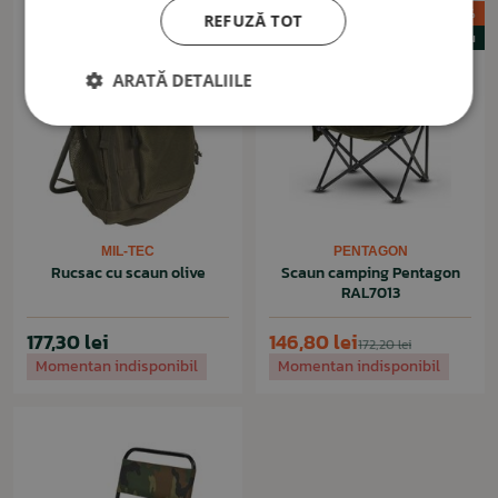
Promoție -15%
REFUZĂ TOT
Nou
ARATĂ DETALIILE
MIL-TEC
PENTAGON
Rucsac cu scaun olive
Scaun camping Pentagon
RAL7013
177,30 lei
146,80 lei
172,20 lei
Momentan indisponibil
Momentan indisponibil