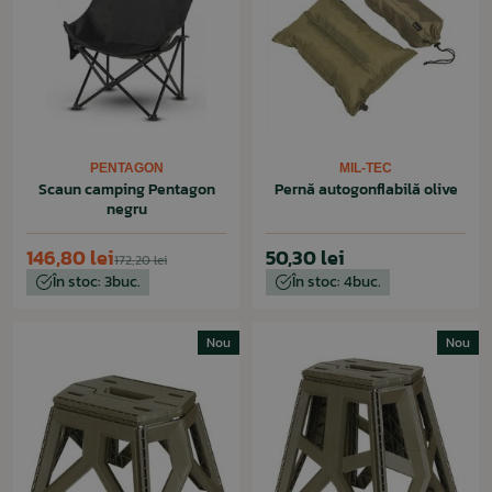
PENTAGON
MIL-TEC
Scaun camping Pentagon
Pernă autogonflabilă olive
negru
146,80 lei
50,30 lei
172,20 lei
În stoc: 3buc.
În stoc: 4buc.
Nou
Nou