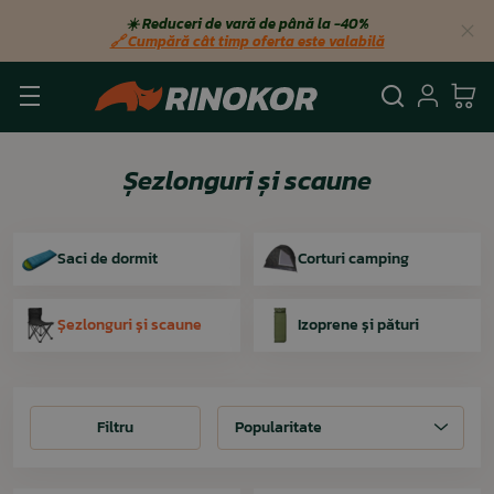
☀️ Reduceri de vară de până la −40%
🔗 Cumpără cât timp oferta este valabilă
Căutare
Autent
Co
Șezlonguri și scaune
Saci de dormit
Corturi camping
Șezlonguri și scaune
Izoprene și pături
Filtru
Filtru
Popularitate