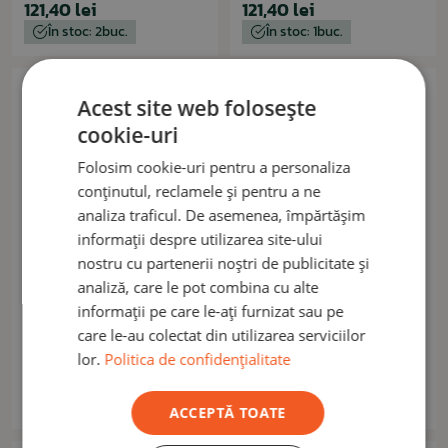
121,40 lei
121,40 lei
În stoc: 2buc.
În stoc: 1buc.
Acest site web folosește
cookie-uri
Folosim cookie-uri pentru a personaliza
conținutul, reclamele și pentru a ne
analiza traficul. De asemenea, împărtășim
informații despre utilizarea site-ului
nostru cu partenerii noștri de publicitate și
analiză, care le pot combina cu alte
TAC MAVEN
FOX OUTDOOR
informații pe care le-ați furnizat sau pe
Hamac cu plasă anti-țânțari
Scaun pliabil cu 3 picioare
care le-au colectat din utilizarea serviciilor
TAC MAVEN RAL7013
31896
lor.
Politica de confidențialitate
202,70 lei
55,40 lei
Momentan indisponibil
Momentan indisponibil
ACCEPTĂ TOATE