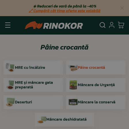
☀️ Reduceri de vară de până la −40%
🔗 Cumpără cât timp oferta este valabilă
Căutare
Autent
Co
Pâine crocantă
MRE cu încălzire
Pâine crocantă
MRE și mâncare gata
Mâncare de Urgență
preparată
Deserturi
Mâncare la conservă
Mâncare deshidratată