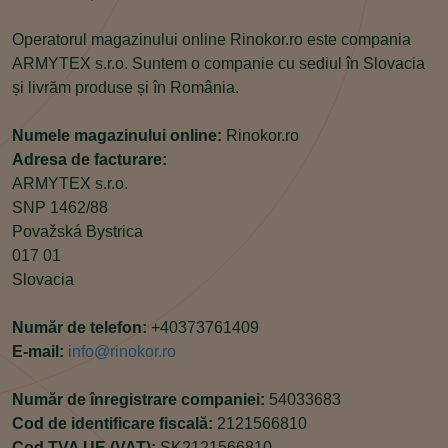
Operatorul magazinului online Rinokor.ro este compania
ARMYTEX s.r.o. Suntem o companie cu sediul în Slovacia
și livrăm produse și în România.
Numele magazinului online:
Rinokor.ro
Adresa de facturare:
ARMYTEX s.r.o.
SNP 1462/88
Považská Bystrica
017 01
Slovacia
Număr de telefon:
+40373761409
E-mail:
info@rinokor.ro
Număr de înregistrare companiei:
54033683
Cod de identificare fiscală:
2121566810
Cod TVA UE (VAT):
SK2121566810