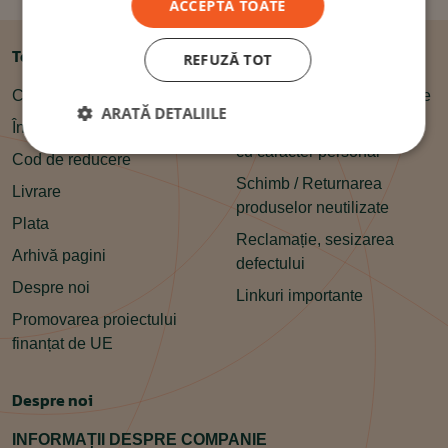
ACCEPTĂ TOATE
Totul despre cumpărături
Condiții
REFUZĂ TOT
Contact
Termeni și condiții generale
ARATĂ DETALIILE
Întrebări frecvente
GDPR – Protecția datelor
cu caracter personal
Cod de reducere
Schimb / Returnarea
Livrare
produselor neutilizate
Plata
Reclamație, sesizarea
Arhivă pagini
defectului
Despre noi
Linkuri importante
Promovarea proiectului
finanțat de UE
Despre noi
INFORMAȚII DESPRE COMPANIE