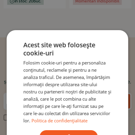
În stoc: 20buc.
Momentan indisponibil
Acest site web folosește
cookie-uri
Newsletter:
Obțineți un cod de
Folosim cookie-uri pentru a personaliza
reducere de 6%
conținutul, reclamele și pentru a ne
analiza traficul. De asemenea, împărtășim
și, în același timp, nu veți pierde nicio reducere sau noutate.
informații despre utilizarea site-ului
nostru cu partenerii noștri de publicitate și
analiză, care le pot combina cu alte
TRIMITE
Introduceți adresă dvs. de e-mail*
informații pe care le-ați furnizat sau pe
care le-au colectat din utilizarea serviciilor
Prin trimiterea e-mailului, sunteți de
acord cu prelucrarea
lor.
Politica de confidențialitate
datelor cu caracter personal.
*