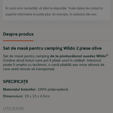
În cazul unor neclarități, vă stăm la dispoziție. Toate datele de contact și
paginile informative le puteți găsi, de exemplu, în subsolul site-ului.
Despre produs
Set de masă pentru camping Wildo 2 piese olive
®
Set de masă pentru camping
de la producătorul suedez Wildo
.
Conține două boluri care pot fi pliate unul în celălalt. Interiorul
poate fi umplut cu tacâmuri, o cană pliabilă sau orice altceva de
care aveți nevoie să transportați.
SPECIFICAȚII
Materialul bolurilor
: 100% polipropilenă
Dimensiuni
: 19 x 13 x 4,5cm
UTILIZARE