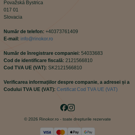
Považská Bystrica
017 01
Slovacia
Număr de telefon:
+40373761409
E-mail:
info@rinokor.ro
Număr de înregistrare companiei:
54033683
Cod de identificare fiscală:
2121566810
Cod TVA UE (VAT):
SK2121566810
Verificarea informațiilor despre companie, a adresei și a
Codului TVA UE (VAT):
Certificat Cod TVA UE (VAT)
Facebook
Instagram
© 2026 Rinokor.ro -
toate drepturile rezervate