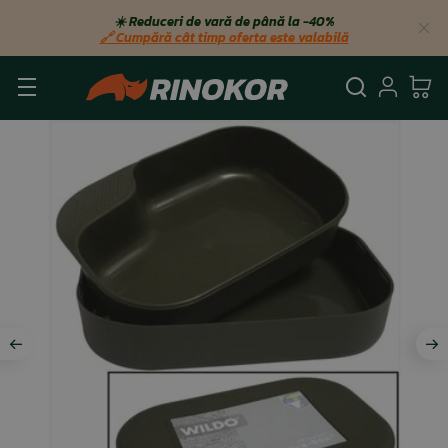
☀️ Reduceri de vară de până la −40%
🔗 Cumpără cât timp oferta este valabilă
Căutare
Autent
Co