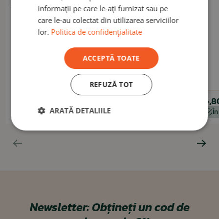
informații pe care le-ați furnizat sau pe
care le-au colectat din utilizarea serviciilor
lor.
Politica de confidențialitate
ACCEPTĂ TOATE
HELIKON-TEX
Set de tacâmuri pentru camping Helikon - inox
REFUZĂ TOT
45,20 lei
16,8
ARATĂ DETALIILE
Momentan indisponibil
În
Newsletter:
Obțineți un cod de