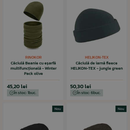
RINOKOR
HELIKON-TEX
Căciulă Beanie cu eșarfă
Căciulă de iarnă fleece
multifuncțională - Winter
HELIKON-TEX - jungle green
Pack olive
45,20 lei
50,30 lei
În stoc: 1buc.
În stoc: 6buc.
Nou
Nou