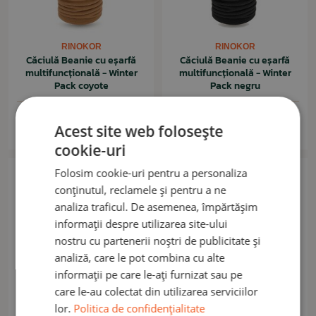
RINOKOR
RINOKOR
Căciulă Beanie cu eșarfă
Căciulă Beanie cu eșarfă
multifuncțională - Winter
multifuncțională - Winter
Pack coyote
Pack negru
45,20 lei
45,20 lei
Acest site web folosește
În stoc: 25buc.
În stoc: 2buc.
cookie-uri
Nou
Folosim cookie-uri pentru a personaliza
conținutul, reclamele și pentru a ne
analiza traficul. De asemenea, împărtășim
informații despre utilizarea site-ului
nostru cu partenerii noștri de publicitate și
analiză, care le pot combina cu alte
informații pe care le-ați furnizat sau pe
care le-au colectat din utilizarea serviciilor
lor.
Politica de confidențialitate