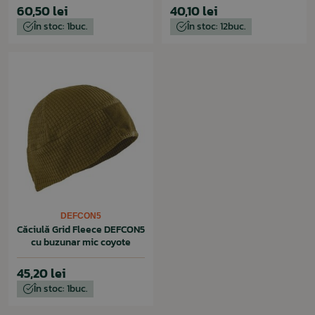
60,50 lei
40,10 lei
În stoc: 1buc.
În stoc: 12buc.
DEFCON5
Căciulă Grid Fleece DEFCON5
cu buzunar mic coyote
45,20 lei
În stoc: 1buc.