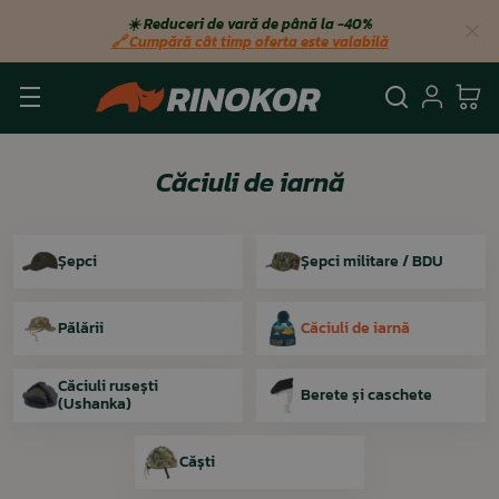
☀️ Reduceri de vară de până la −40%
🔗 Cumpără cât timp oferta este valabilă
Căutare
Autent
Co
Căciuli de iarnă
Șepci
Șepci militare / BDU
Pălării
Căciuli de iarnă
Căciuli rusești
Berete și caschete
(Ushanka)
Căști