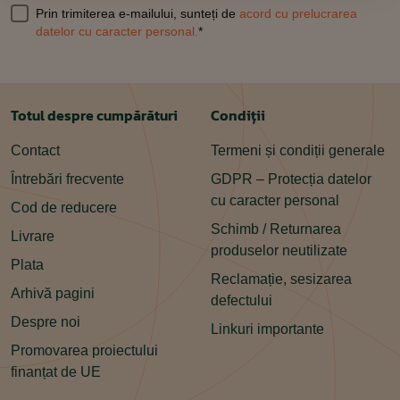
Prin trimiterea e-mailului, sunteți de
acord cu prelucrarea
datelor cu caracter personal.
*
Totul despre cumpărături
Condiții
Contact
Termeni și condiții generale
Întrebări frecvente
GDPR – Protecția datelor
cu caracter personal
Cod de reducere
Schimb / Returnarea
Livrare
produselor neutilizate
Plata
Reclamație, sesizarea
Arhivă pagini
defectului
Despre noi
Linkuri importante
Promovarea proiectului
finanțat de UE