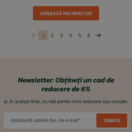
AFIȘEAZĂ MAI MULT (15)
1
2
3
4
5
6
Pagina
Pagina
anterioară
următoare
Newsletter:
Obțineți un cod de
reducere de 6%
și, în același timp, nu veți pierde nicio reducere sau noutate.
TRIMITE
Introduceți adresă dvs. de e-mail*