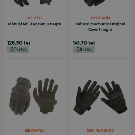
MIL-TEC
MECHANIX
Mănuși Mil-Tec Gen. II negre
Mănuși Mechanix Original
Covert negre
126,50 lei
141,70 lei
În stoc
În stoc
MECHANIX
MFH NEMECKO