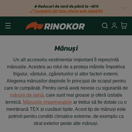
☀️ Reduceri de vară de până la −40%
🔗 Cumpără cât timp oferta este valabilă
Căutare
Autent
Co
Mănuși
Un alt accesoriu vestimentar important îl reprezintă
mănușile. Acestea au rolul de a proteja mâinile împotriva
frigului, vântului, zgârieturilor și altor factori externi.
Alegerea mănușilor depinde în principal de scopul pentru
care le cumpărați. Pentru iarnă aveți nevoie cu siguranță de
mănuși de iarnă
, care sunt mai groase și oferă izolație
termică.
Mănușile impermeabile
ar trebui să fie dotate cu o
membrană TEX și cusături lipite. Acest tip de mănuși este
potrivit pentru condiții climatice extreme, de exemplu ca
strat exterior peste alte mănuși.