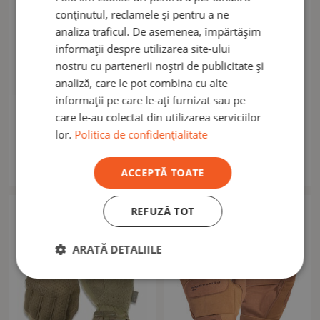
conținutul, reclamele și pentru a ne
analiza traficul. De asemenea, împărtășim
informații despre utilizarea site-ului
nostru cu partenerii noștri de publicitate și
analiză, care le pot combina cu alte
MECHANIX
MECHANIX
informații pe care le-ați furnizat sau pe
Mănuși Mechanix Original
Mănuși Mechanix Original
care le-au colectat din utilizarea serviciilor
Covert olive
Covert MultiCam
lor.
Politica de confidențialitate
141,70 lei
141,70 lei
În stoc
În stoc
ACCEPTĂ TOATE
REFUZĂ TOT
ARATĂ DETALIILE