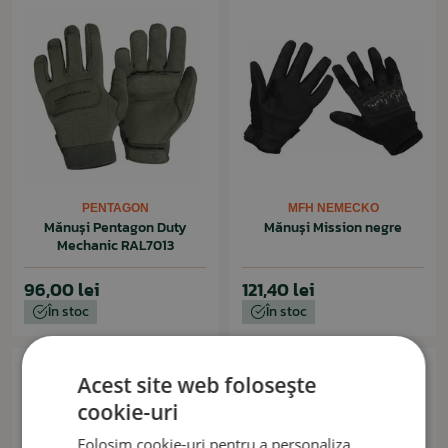
PENTAGON
MFH NEMECKO
Mănuși Pentagon Duty
Mănuși Mission negre
Mechanic RAL7013
96,00 lei
121,40 lei
În stoc
În stoc
Acest site web folosește
cookie-uri
Folosim cookie-uri pentru a personaliza