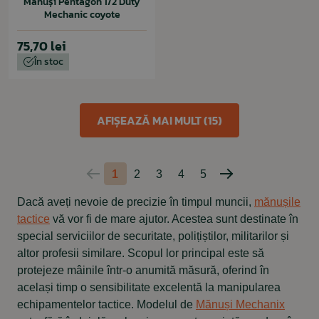
Mănuși Pentagon 1/2 Duty
Mechanic coyote
75,70 lei
În stoc
AFIȘEAZĂ MAI MULT (15)
1
2
3
4
5
Pagina
Pagina
anterioară
următoare
Dacă aveți nevoie de precizie în timpul muncii,
mănușile
tactice
vă vor fi de mare ajutor. Acestea sunt destinate în
special serviciilor de securitate, polițiștilor, militarilor și
altor profesii similare. Scopul lor principal este să
protejeze mâinile într-o anumită măsură, oferind în
același timp o sensibilitate excelentă la manipularea
echipamentelor tactice. Modelul de
Mănuși Mechanix