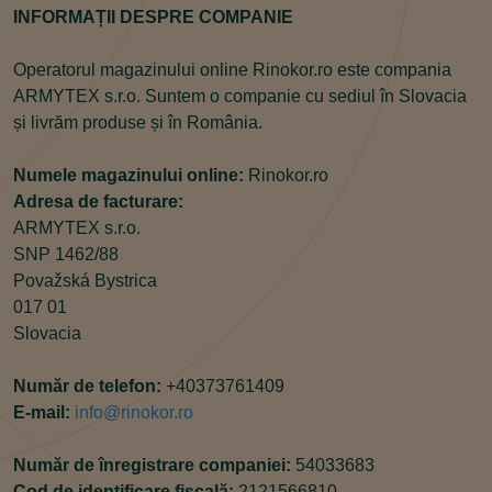
INFORMAȚII DESPRE COMPANIE
Operatorul magazinului online Rinokor.ro este compania
ARMYTEX s.r.o. Suntem o companie cu sediul în Slovacia
și livrăm produse și în România.
Numele magazinului online:
Rinokor.ro
Adresa de facturare:
ARMYTEX s.r.o.
SNP 1462/88
Považská Bystrica
017 01
Slovacia
Număr de telefon:
+40373761409
E-mail:
info@rinokor.ro
Număr de înregistrare companiei:
54033683
Cod de identificare fiscală:
2121566810