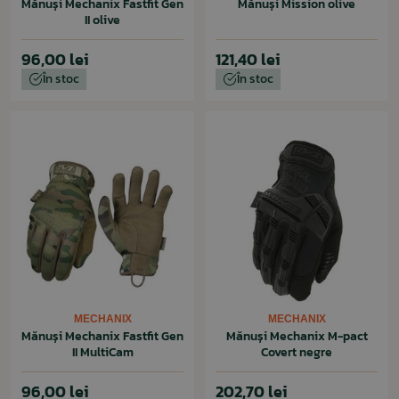
Mănuși Mechanix Fastfit Gen
Mănuși Mission olive
II olive
96,00 lei
121,40 lei
În stoc
În stoc
MECHANIX
MECHANIX
Mănuși Mechanix Fastfit Gen
Mănuși Mechanix M-pact
II MultiCam
Covert negre
96,00 lei
202,70 lei