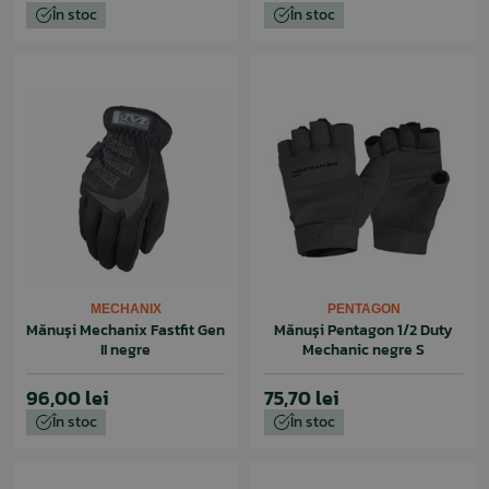
În stoc
În stoc
MECHANIX
PENTAGON
Mănuși Mechanix Fastfit Gen
Mănuși Pentagon 1/2 Duty
II negre
Mechanic negre S
96,00 lei
75,70 lei
În stoc
În stoc