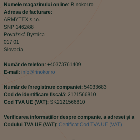
Numele magazinului online:
Rinokor.ro
Adresa de facturare:
ARMYTEX s.r.o.
SNP 1462/88
Považská Bystrica
017 01
Slovacia
Număr de telefon:
+40373761409
E-mail:
info@rinokor.ro
Număr de înregistrare companiei:
54033683
Cod de identificare fiscală:
2121566810
Cod TVA UE (VAT):
SK2121566810
Verificarea informațiilor despre companie, a adresei și a
Codului TVA UE (VAT):
Certificat Cod TVA UE (VAT)