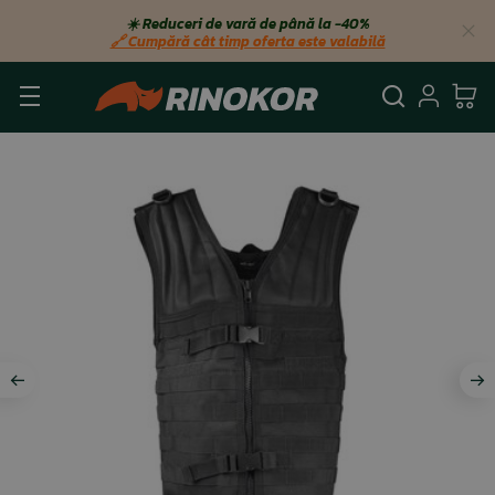
☀️ Reduceri de vară de până la −40%
🔗 Cumpără cât timp oferta este valabilă
Căutare
Autent
Co