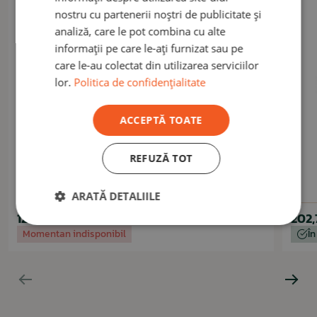
nostru cu partenerii noștri de publicitate și
analiză, care le pot combina cu alte
informații pe care le-ați furnizat sau pe
care le-au colectat din utilizarea serviciilor
lor.
Politica de confidențialitate
ACCEPTĂ TOATE
REFUZĂ TOT
MIL-TEC
Vestă tactică Chest Rig Light coyote
ARATĂ DETALIILE
126,50 lei
202,
Momentan indisponibil
În