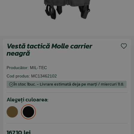
Vestă tactică Molle carrier
neagră
Producător:
MIL-TEC
Cod produs:
MC13462102
În stoc 1buc. - Livrare estimată deja pe marți / miercuri 11.8.
Alegeți culoarea:
167,10 lei