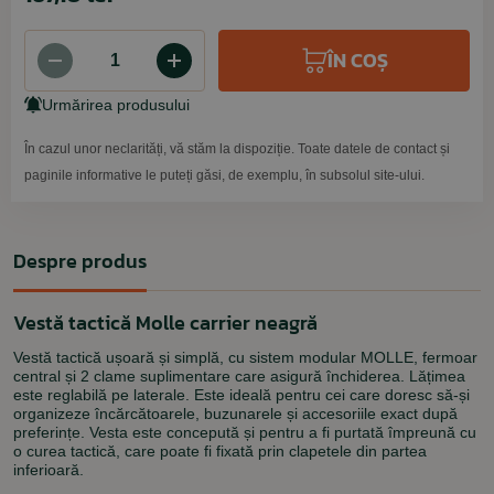
ÎN COȘ
Urmărirea produsului
În cazul unor neclarități, vă stăm la dispoziție. Toate datele de contact și
paginile informative le puteți găsi, de exemplu, în subsolul site-ului.
Despre produs
Vestă tactică Molle carrier neagră
Vestă tactică ușoară și simplă, cu sistem modular MOLLE, fermoar
central și 2 clame suplimentare care asigură închiderea. Lățimea
este reglabilă pe laterale. Este ideală pentru cei care doresc să-și
organizeze încărcătoarele, buzunarele și accesoriile exact după
preferințe. Vesta este concepută și pentru a fi purtată împreună cu
o curea tactică, care poate fi fixată prin clapetele din partea
inferioară.