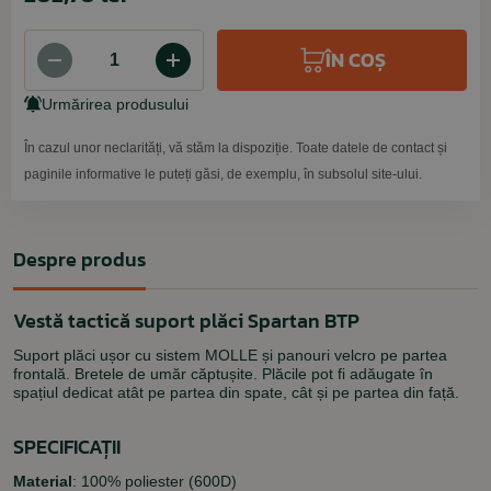
ÎN COȘ
Urmărirea produsului
În cazul unor neclarități, vă stăm la dispoziție. Toate datele de contact și
paginile informative le puteți găsi, de exemplu, în subsolul site-ului.
Despre produs
Vestă tactică suport plăci Spartan BTP
Suport plăci ușor cu sistem MOLLE și panouri velcro pe partea
frontală. Bretele de umăr căptușite. Plăcile pot fi adăugate în
spațiul dedicat atât pe partea din spate, cât și pe partea din față.
SPECIFICAȚII
Material
: 100% poliester (600D)