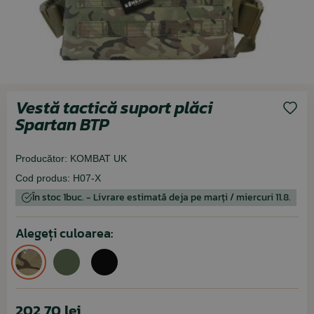
Vestă tactică suport plăci
Spartan BTP
Producător:
KOMBAT UK
Cod produs:
H07-X
În stoc 1buc. - Livrare estimată deja pe marți / miercuri 11.8.
Alegeți culoarea:
202,70 lei