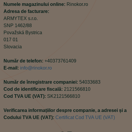
Numele magazinului online:
Rinokor.ro
Adresa de facturare:
ARMYTEX s.r.o.
SNP 1462/88
Považská Bystrica
017 01
Slovacia
Număr de telefon:
+40373761409
E-mail:
info@rinokor.ro
Număr de înregistrare companiei:
54033683
Cod de identificare fiscală:
2121566810
Cod TVA UE (VAT):
SK2121566810
Verificarea informațiilor despre companie, a adresei și a
Codului TVA UE (VAT):
Certificat Cod TVA UE (VAT)