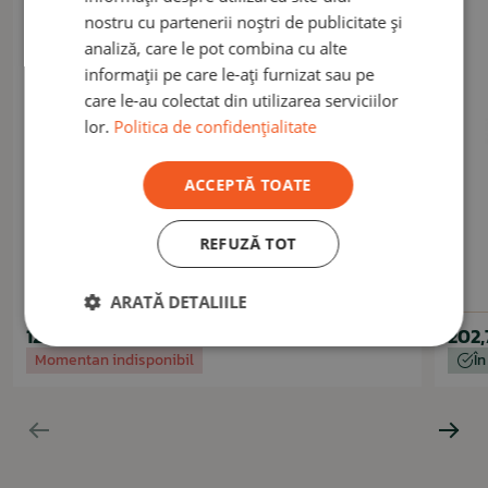
nostru cu partenerii noștri de publicitate și
analiză, care le pot combina cu alte
informații pe care le-ați furnizat sau pe
care le-au colectat din utilizarea serviciilor
lor.
Politica de confidențialitate
ACCEPTĂ TOATE
REFUZĂ TOT
MIL-TEC
Vestă tactică Chest Rig Light coyote
ARATĂ DETALIILE
126,50 lei
202,
Momentan indisponibil
În