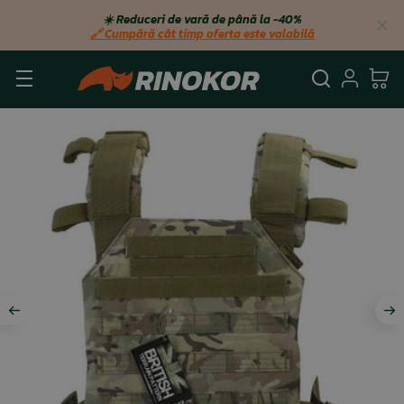
☀️ Reduceri de vară de până la −40%
🔗 Cumpără cât timp oferta este valabilă
Căutare
Autent
Co