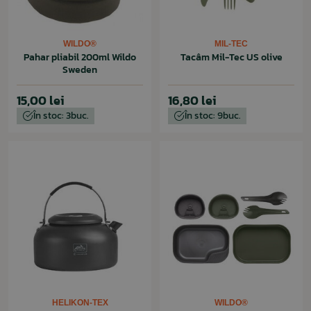
WILDO®
MIL-TEC
Pahar pliabil 200ml Wildo
Tacâm Mil-Tec US olive
Sweden
15,00 lei
16,80 lei
În stoc: 3buc.
În stoc: 9buc.
HELIKON-TEX
WILDO®