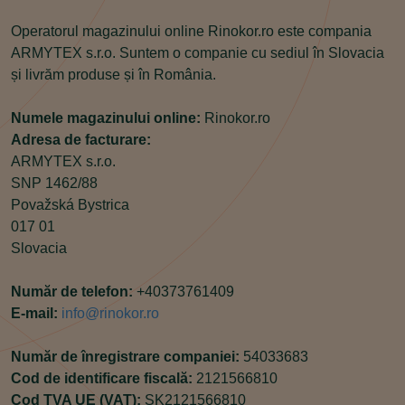
Operatorul magazinului online Rinokor.ro este compania
ARMYTEX s.r.o. Suntem o companie cu sediul în Slovacia
și livrăm produse și în România.
Numele magazinului online:
Rinokor.ro
Adresa de facturare:
ARMYTEX s.r.o.
SNP 1462/88
Považská Bystrica
017 01
Slovacia
Număr de telefon:
+40373761409
E-mail:
info@rinokor.ro
Număr de înregistrare companiei:
54033683
Cod de identificare fiscală:
2121566810
Cod TVA UE (VAT):
SK2121566810