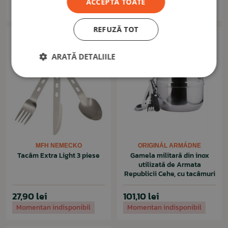
ACCEPTĂ TOATE
În stoc: 1buc.
Momentan indisponibil
REFUZĂ TOT
ARATĂ DETALIILE
MFH NEMECKO
ORIGINÁL ARMÁDNE
Tacâm Extra Light 3 piese
Gamela militară din inox
utilizată de Armata
Republicii Cehe, cu tacâmuri
27,90 lei
101,10 lei
Momentan indisponibil
Momentan indisponibil