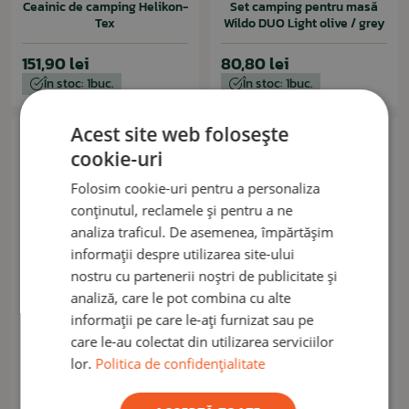
Ceainic de camping Helikon-
Set camping pentru masă
Tex
Wildo DUO Light olive / grey
151,90 lei
80,80 lei
În stoc: 1buc.
În stoc: 1buc.
Acest site web folosește
cookie-uri
Folosim cookie-uri pentru a personaliza
conținutul, reclamele și pentru a ne
analiza traficul. De asemenea, împărtășim
informații despre utilizarea site-ului
nostru cu partenerii noștri de publicitate și
analiză, care le pot combina cu alte
informații pe care le-ați furnizat sau pe
MFH NEMECKO
MIL-TEC
care le-au colectat din utilizarea serviciilor
Set vase de camping 26
Tacâmuri de camping din
lor.
Politica de confidențialitate
piese
oțel inoxidabil
90,90 lei
22,90 lei