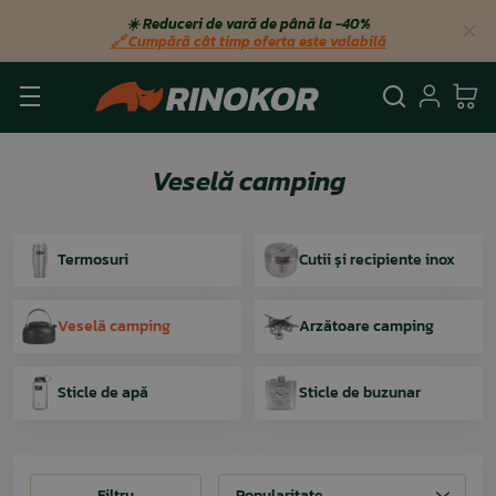
☀️ Reduceri de vară de până la −40%
🔗 Cumpără cât timp oferta este valabilă
Căutare
Autent
Co
Veselă camping
Termosuri
Cutii și recipiente inox
Veselă camping
Arzătoare camping
Sticle de apă
Sticle de buzunar
Filtru
Filtru
Popularitate