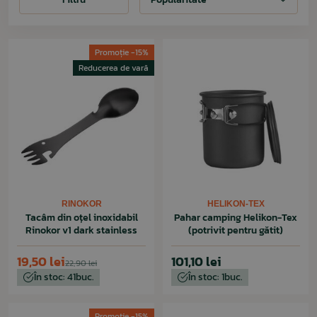
Promoție -15%
Reducerea de vară
RINOKOR
HELIKON-TEX
Tacâm din oțel inoxidabil
Pahar camping Helikon-Tex
Rinokor v1 dark stainless
(potrivit pentru gătit)
19,50 lei
101,10 lei
22,90 lei
În stoc: 41buc.
În stoc: 1buc.
Promoție -15%