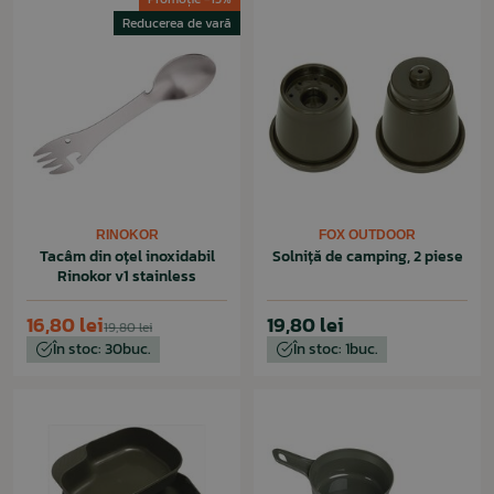
Reducerea de vară
RINOKOR
FOX OUTDOOR
Tacâm din oțel inoxidabil
Solniță de camping, 2 piese
Rinokor v1 stainless
16,80 lei
19,80 lei
19,80 lei
În stoc: 30buc.
În stoc: 1buc.