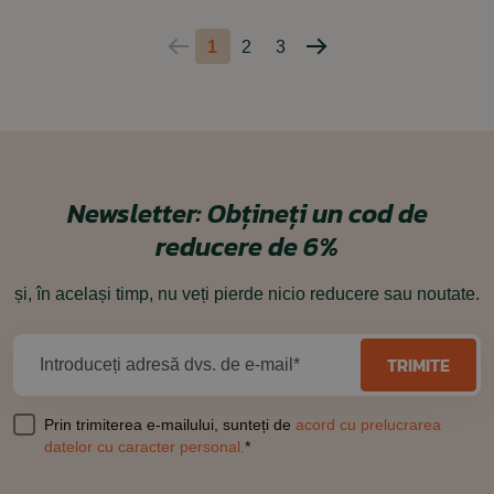
1
2
3
Pagina
Pagina
anterioară
următoare
Newsletter:
Obțineți un cod de
reducere de 6%
și, în același timp, nu veți pierde nicio reducere sau noutate.
TRIMITE
Introduceți adresă dvs. de e-mail*
Prin trimiterea e-mailului, sunteți de
acord cu prelucrarea
datelor cu caracter personal.
*